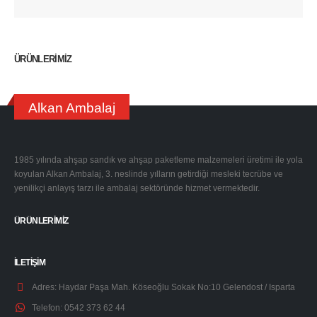
ÜRÜNLERİMİZ
Alkan Ambalaj
1985 yılında ahşap sandık ve ahşap paketleme malzemeleri üretimi ile yola
koyulan Alkan Ambalaj, 3. neslinde yılların getirdiği mesleki tecrübe ve
yenilikçi anlayış tarzı ile ambalaj sektöründe hizmet vermektedir.
ÜRÜNLERİMİZ
İLETİŞİM
Adres:
Haydar Paşa Mah. Köseoğlu Sokak No:10 Gelendost / Isparta
Telefon:
0542 373 62 44